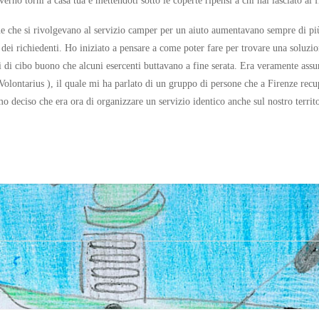
verno torni a casa tua e mettendoti sotto le coperte ripensi a chi hai lasciato al 
ne che si rivolgevano al servizio camper per un aiuto aumentavano sempre di pi
 dei richiedenti. Ho iniziato a pensare a come poter fare per trovare una soluzio
 di cibo buono che alcuni esercenti buttavano a fine serata. Era veramente ass
Volontarius ), il quale mi ha parlato di un gruppo di persone che a Firenze recup
o deciso che era ora di organizzare un servizio identico anche sul nostro territo